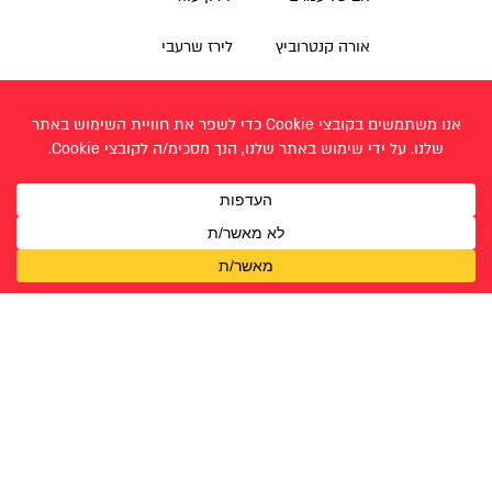
אורה קנטרוביץ
לירז שרעבי
אוריה אלימלך
מוריה טייב
אוריה סילברברג
מוריה לוי
איטה בתיה קליין
רינה כהן
אילה בנזריהם
שרה הלל-לוי
אלישבע פנקרץ
שרה לסרי
אמונה ציון
תהילה עוזרי
אנאל שרים
תהל לביא
אפרת ארליך
תמר פוגלמן