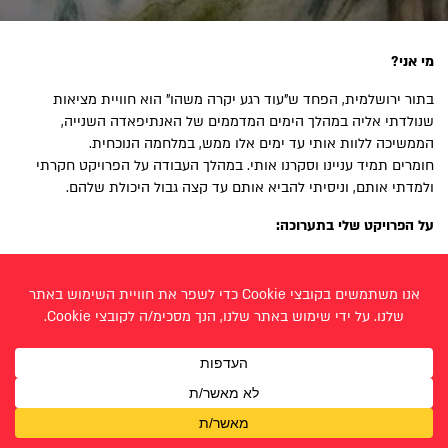
מי אני?
בתור ירושלמית, הפחד ש"עוד רגע יקרה משהו" הוא חוויית מציאות
שנולדתי אליה במהלך הימים המדממים של האנתיפאדה השנייה,
הממשיכה ללוות אותי עד ימים אלו ממש, במלחמה הנוכחית.
חומרים תמיד עניינו וסקרנו אותי. במהלך העבודה על הפרויקט חקרתי
ולמדתי אותם, וניסיתי להביא אותם עד קצה גבול היכולת שלהם.
על הפרויקט שלי בתערוכה:
הפרויקט שלי צומח מתוך צומת הגבעה הצרפתית.
פעולות האיבה, הפיגועים והאסונות הללו מלווים אותנו לאורך החיים:
אנו נבהלים, מרכינים ראש – ומיד מדלגים מעל השברים וממשיכים הלאה.
כך חוזר חלילה, מבלי לעצור ובאמת להבין את חומרת האסון או את גודל
הנס.
העבודה שלי מחפשת ריפוי מתוך העצירה הפתאומית, מתוך השהִייה
ברגע הקרע והחורבן.
צמיחה מתוך הזדהות עמוקה עם הנובל.