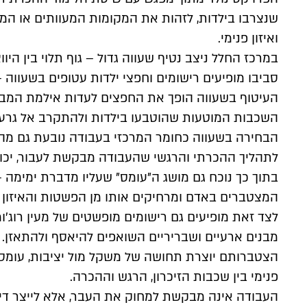
שנצרבו בילדות, לזהות את המקומות המעוותים או המכב
ואיזון פנימי.
במרכז החלל ניצב נטיף שעווה גדול – גוף תלוי בין היו
סביבו מופיעים רישומים וחפצי ילדות עטופים בשעווה –
העיטוף בשעווה הופך את החפצים לעדות אילמת המב
השכבות המוטעות שהוטבעו בילדות ולהתקרב אל גרעין 
הבחירה בשעווה כחומר המרכזי בעבודה נובעת גם מה
לתהליך ההכרתי והרגשי שהעבודה מבקשת לעבור, יכו
בתוך כך נוכח גם מושג ה"עומס" שעליו מדברת ימימה –
המצטברים באדם ומרחיקים אותו מן הפשטות והאיזון ה
לצד זאת מופיעים גם רישומים מופשטים של מעין רוג'ומ
מבנים ארעיים ושבריריים השואפים להיאסף ולהתאזן.
הצטברותם יוצרת תחושה של משקל מול יציבות, עומס 
פנימי בין שכבות הזיכרון, הרגש וההכרה.
העבודה אינה מבקשת למחוק את העבר, אלא לייצר דיאלו