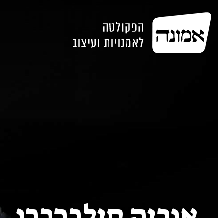
אוריה סילברברג