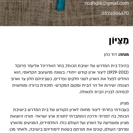
noahglik@gmail.com
0524004470
מִצִּיּוֹן
מנחה:
דוד כהן
בהיכל בית המדרש של ישיבת הכותל, בחר האדריכל אליעזר פרנקל
(1929-2012) ליצור ארון קודש ייחודי. בשונה מהעיצוב הקלאסי, הוא
החליט לפצל את הארון לשני חלקים נפרדים, כשביניהם חלון צר וארוך
הצופה ישירות אל הר הבית ומקום המקדש- תזכורת ברורה ומוחשית
לכמיהה לבניין הבית ולגאולה.
מִצִּיּוֹן
בעבודתי בחרתי ליצור מחווה לארון הקודש של בית המדרש בישיבת
הכותל, בה למדתי ודרכה התחברתי לתורת ארץ ישראל- תורה היוצאת
מציון ומשפיעה על הארץ ועל העולם כולו. התלמידים, המגיעים מהארץ
ומרחבי העולם, קונים את תורתם בשנות לימודיהם בישיבה, ולאחר מכן