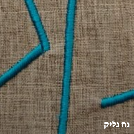
נח גליק