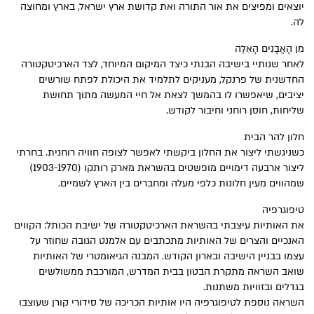
יוצאים ומפיצים את אור התורה ואת קדושת ארץ ישראל, בארץ ומחוצה
לה.
מִן הָאֲבָנִים הָאֵלֶּה
לאחר שנותיי בישיבה הבנתי כיצד המיקום המיוחד, לצד הארכיטקטורה
החדשנית של פרנקל, מעניקים לתלמיד את היכולת לפתח שורשים
יציבים, שיאפשרו לו בהמשך לצאת אל חיי המעשה מתוך תחושת
שליחות, חוסן רוחני וחיבור לקודש.
חלון להר הבית
כשניגשתי ליצור את החלון ביקשתי לאפשר לצופה חוויה רוחנית. בחרתי
ליצור ארבעה דימויים מופשטים בהשראת מארק רותקו (1903-1970)
שמהווים מעין חלונות כלפי מעלה ומחברים בין הארץ לשמיים.
טיפוגרפיה
את האותיות עיצבתי בהשראת הארכיטקטורה של ישיבת הכותל: הקווים
האנכיים והצרים של האותיות מתכתבים עם אלמנט הגובה שחוזר על
עצמו בבניין הישיבה ובארון הקודש. המבנה הגיאומטרי של האותיות
שואב השראה מתקרת הבטון בבית המדרש, המורכבת ממשולשים
בגדלים ובזוויות משתנות.
השראה נוספת לטיפוגרפיה היו אותיות הכריכה של סידורי קורן שעוצבו