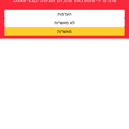
דניאל קינן
ישיב וינברג
נח גליק