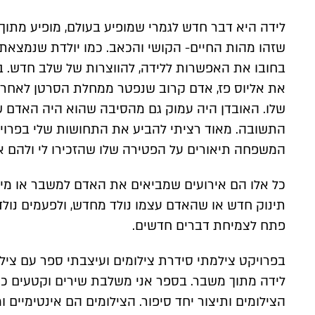
לידה היא דבר חדש לגמרי שמופיע בעולם, מופיע מתוך 
שזהו מהות החיים- הקושי והכאב. כמו יולדת שנמצאת
בחובו את האפשרות ללידה, להווצרות של שלב חדש. ב
את אליוס פז, אדם קרוב שנפטר ממחלת הסרטן לאחר
שלו. האובדן היה עמוק גם מהסיבה שהוא היה האדם שב
התשובה. מאוד רציתי להביע את התחושות שלי בפרויי
המשפחה תיאורים על הפטירה שלו שהזכירו לי ולהם את
כל אלו הם אירועים שמביאים את האדם למשבר או מין מ
תינוק חדש או שהאדם עצמו נולד מחדש, ולפעמים נולדת
פתח לצמיחת דברים חדשים.
בפרויקט צילמתי סידרת צילומים ועיצבתי ספר עם ציל
לידה מתוך משבר. בספר אני משלבת שירים וקטעים 
הצילומים ותיצור יחד סיפור. הצילומים הם אינטימיי