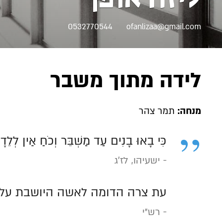
0532770544
ofanlizaa@gmail.com
לידה מתוך משבר
מנחה:
תמר צהר
כִּי בָאוּ בָנִים עַד מַשְׁבֵּר וְכֹחַ אַין לְלֵד
ישעיהו, לז'ג
עת צרה הדומה לאשה היושבת על ה
רש״י