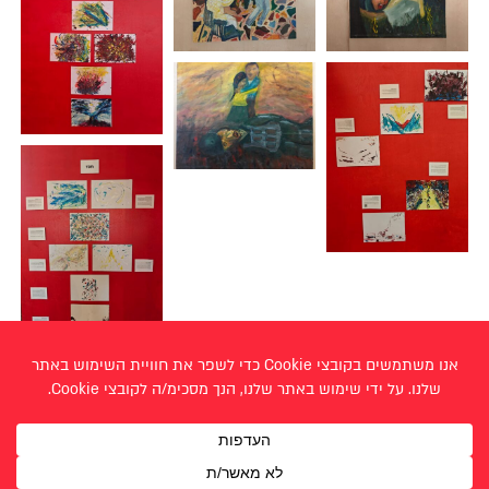
< דניאל קינן
נח גליק >