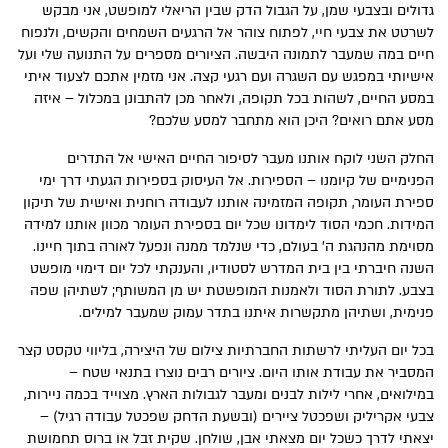
גדולים ובצבעי שמן, על הגבול הדק שבין הריאלי למופשט, אני מבקש
לשרטט את צבעי חיי, לפתוח צוהר אל הרגעים השמחים והקשים, ולנפוח
חיים במה שמעבר לתמונה היבשה. הציורים מספרים על התנועה שלי ועל
אישיותי במפגש עם השגרה ועם רגעי קצה. אני מזמין אתכם לצעוד איתי
במסע החיים, לשהות בכל תקופה, ולאחר מכן להתבונן במכלול – איזה
מסע אתם רואים? היכן הוא מתחבר למסע שלכם?
החלק השני לוקח אותנו מעבר לסיפור החיים האישי אל התדרים
הפנימיים של קיומנו – הספירות. אל העיסוק בספירות הגעתי דרך ימי
ספירת העומר, תקופה המזמינה אותנו לעבודה רוחנית ואישית של תיקון
המידות. חכמי הסוד לימדונו שכל יום בספירת העומר מכוון אותנו למידה
מסוימת מהנהגת ה' בעולם, כדי שנלמד ממנה ונפעל לאורה בתוך חיינו.
השנה חיברתי בין בית המדרש לסטודיו, והענקתי לכל יום דימוי מופשט
בצבע. לתורת הסוד ולאמנות המופשטת יש מן המשותף; לשתיהן שפה
פנימית, ושתיהן מתקשרות איתנו בתדר עמוק שמעבר למילים.
בכל יום העליתי לרשתות החברתיות צילום של היצירה, בליווי טקסט קצר
המסביר את עבודת אותו היום. ציורים רבים נוצרו בתנאי שטח –
במילואים, אחרי לילות לבנים ומעבר לגבולות הארץ. מצוייד בכמה ניירות,
צבעי אקריליק ושפכטל ציירים (ובשעת הדחק שפכטל עבודה רגיל) –
יצאתי לדרך כשכל יום מצאתי אבן, שולחן. שקית זבל או ברוס תחמושת