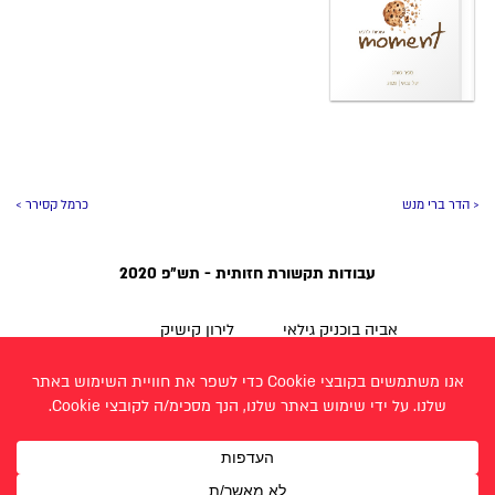
< הדר ברי מנש
כרמל קסירר >
עבודות תקשורת חזותית - תש״פ 2020
אביה בוכניק גילאי
לירון קישיק
אודיה לוי
לירז שנקולבסקי
אודליה אבלס אוחיון
מיכל חיון גרטלר
אורטל יהודה
נאווה הוניקמן