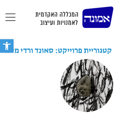
תפרי
פתח סרגל 
קטגוריית פרוייקט: סאונד ורדי מייד