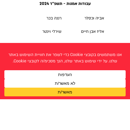
עבודות אמנות - תשפ״ד 2024
אביה וכסלר
רננה בכר
אליז אבן חיים
שירלי וינטר
גתית ג'לח
שקד כהן (סטאניצקי)
טהר גיבר
תמר שער
טל בן דור
טליה הראל
מעיין נוריאל
מרים גיננסקי
נגה נמיר