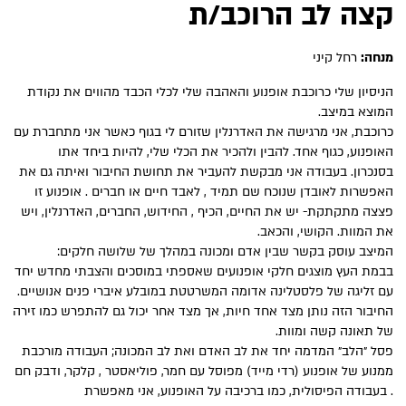
קצה לב הרוכב/ת
מנחה:
רחל קיני
הניסיון שלי כרוכבת אופנוע והאהבה שלי לכלי הכבד מהווים את נקודת
המוצא במיצב.
כרוכבת, אני מרגישה את האדרנלין שזורם לי בגוף כאשר אני מתחברת עם
האופנוע, כגוף אחד. להבין ולהכיר את הכלי שלי, להיות ביחד אתו
בסנכרון. בעבודה אני מבקשת להעביר את תחושת החיבור ואיתה גם את
האפשרות לאובדן שנוכח שם תמיד , לאבד חיים או חברים . אופנוע זו
פצצה מתקתקת- יש את החיים, הכיף , החידוש, החברים, האדרנלין, ויש
את המוות. הקושי, והכאב.
המיצב עוסק בקשר שבין אדם ומכונה במהלך של שלושה חלקים:
בבמת העץ מוצגים חלקי אופנועים שאספתי במוסכים והצבתי מחדש יחד
עם זליגה של פלסטלינה אדומה המשרטטת במובלע איברי פנים אנושיים.
החיבור הזה נותן מצד אחד חיות, אך מצד אחר יכול גם להתפרש כמו זירה
של תאונה קשה ומוות.
פסל ״הלב״ המדמה יחד את לב האדם ואת לב המכונה; העבודה מורכבת
ממנוע של אופנוע (רדי מייד) מפוסל עם חמר, פוליאסטר , קלקר, ודבק חם
. בעבודה הפיסולית, כמו ברכיבה על האופנוע, אני מאפשרת