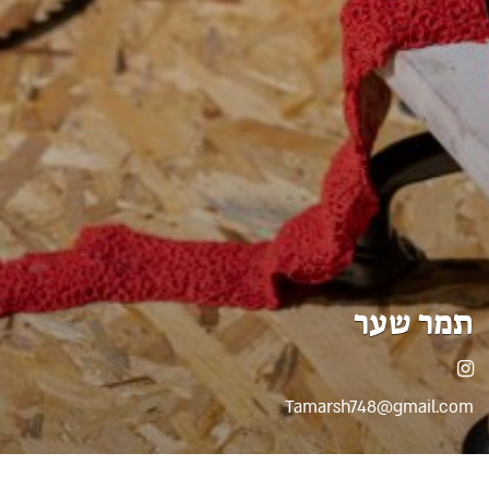
תמר שער
אינסטגרם
Tamarsh748@gmail.com