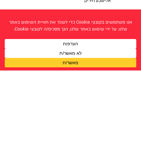
אלישבע חיריק
דניאל אליס קליין
הודיה עוזרי
הודיה שרה דהאן
כליל לוי
לאה ריבק
מאור גולדמן
סיון יצחק
עמנואל מימון
רותם תומר