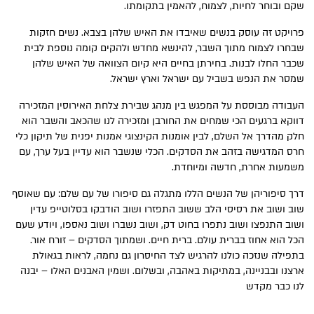
שקם ובוחר לחיות, לצמוח, להאמין בתקומתו.
פרויקט זה עוסק בנשים שאיבדו את האיש שלהן בצבא. נשים חזקות
שבחרו לצמוח מתוך השבר, להינשא מחדש ולהקים קומה נוספת לבית
שכבר החלו לבנות. בחירתן בחיים היא קיום הצוואה של האיש שלהן
שמסר את הנפש בשביל עם ישראל וארץ ישראל.
העבודה מבוססת על המפגש בין מנהג שבירת צלחת האירוסין המזכירה
דווקא ברגעים הכי שמחים את החורבן ומזכירה לנו שהכאב והשבר הוא
חלק מהדרך אל השלם, לבין אומנות הקינצוגי אמנות יפנית של תיקון כלי
חרס המדגישה בזהב את הסדקים. הכלי שנשבר הוא עדיין בעל ערך, עם
משמעות אחרת, חדשה ומיוחדת.
דרך סיפוריהן של הנשים הללו מתגלה גם סיפורו של עם שלם: עם שאוסף
שוב ושוב את רסיסי הלב ששוב התפזרו ושוב הודבקו בסלוטייפ עדין
ושוב התנפצו ושוב נתפרו בחוט דק, ושוב נשברו ושוב נאספו, ויודע שעם
הכל הוא אחוז בברית עולם. ברית חיים. ושמתוך הסדקים – זורח אור.
בתפילה שנזכה כולנו להרגיש לצד החיסרון גם נחמה, לראות בגאולת
ארצנו ובבניינה, במתיקות באהבה, ובשלום. ושמין האבנים האלו – יבנה
לנו כבר מקדש