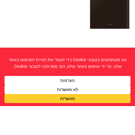
< קמה מלך
שיר בן יהודה >
עבודות תקשורת חזותית - / בוגרים תשפ״ו 2026
אביגיל רוזנווסר
שירה כהני
אוריה לוי
תהילה און
אליענה כהן
אנה מורוביץ- סנדרס