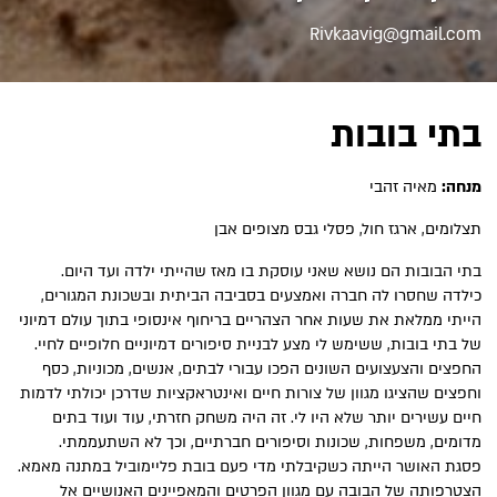
Rivkaavig@gmail.com
בתי בובות
מנחה:
מאיה זהבי
תצלומים, ארגז חול, פסלי גבס מצופים אבן
בתי הבובות הם נושא שאני עוסקת בו מאז שהייתי ילדה ועד היום.
כילדה שחסרו לה חברה ואמצעים בסביבה הביתית ובשכונת המגורים,
הייתי ממלאת את שעות אחר הצהריים בריחוף אינסופי בתוך עולם דמיוני
של בתי בובות, ששימש לי מצע לבניית סיפורים דמיוניים חלופיים לחיי.
החפצים והצעצועים השונים הפכו עבורי לבתים, אנשים, מכוניות, כסף
וחפצים שהציגו מגוון של צורות חיים ואינטראקציות שדרכן יכולתי לדמות
חיים עשירים יותר שלא היו לי. זה היה משחק חזרתי, עוד ועוד בתים
מדומים, משפחות, שכונות וסיפורים חברתיים, וכך לא השתעממתי.
פסגת האושר הייתה כשקיבלתי מדי פעם בובת פליימוביל במתנה מאמא.
הצטרפותה של הבובה עם מגוון הפרטים והמאפיינים האנושיים אל