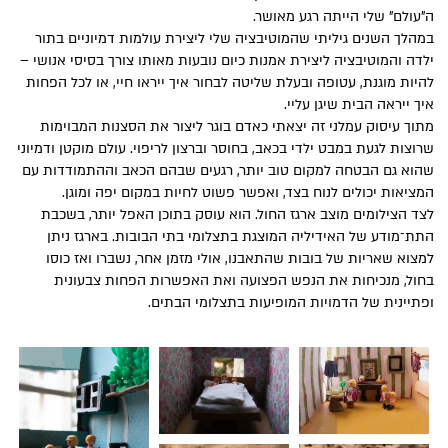
ה"עולם" שלי הייתה רגע מאושר.
במהלך השנים גיליתי שהמוטיבציה שלי ליצירת עולמות דמיוניים בתור
ילדה והמוטיבציה ליצירת אמנות כיום נובעות מאותו צורך בסיסי אנושי –
להיות מוגנת, עטופה ובעלת שליטה לבחור איך ייראו חיי, או לכל הפחות
איך ייראה הבית שיגן עליי.
מתוך עיסוק עמלני זה יצאתי כאדם בוגר ליצור את הסצנות המבוימות
שרוצות לגעת במבט ילדי בכאב, בחוסר וברצון לריפוי. עולם מוקטן ודמיוני
שהוא גם הבטחה למקום טוב יותר, רגעים שבהם הכאב וההתמודדות עם
המציאות יכולים לנוח בצד, ואפשר פשוט לחיות במקום יפה ומוגן.
לצד הצילומים מוצב ארגז החול. הוא עוסק בתוכן האפל יותר, בשכבת
התת־מודע של האידיליה המוצגת בתצלומי בתי הבובות. בארגז ניתן
למצוא שאריות של בובות שהתאבנו, אולי מזמן אחר, נשברו ואז כוסו
בחול, מנכיחות את הנפש הפצועה ואת האפשרות הפחות צבעונית
ופתיינית של הדמויות המופיעות בתצלומי הבתים.