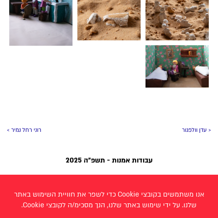
< עדן וולפגור
רוני רחל נמיר >
עבודות אמנות - תשפ״ה 2025
אביטל גולדבלט
אבישג קלינג אלבו