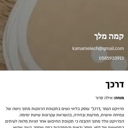
קמה מלך
kamamelech@gmail.com
0585933913
דרכך
מנחה:
אילה סרור
פרויקט הגמר
„דרכך”
עוסק בליווי נשים בתקופת הרווקות מתוך גישה של
צמיחה אישית, מודעות ובחירה, בהשראת עקרונות שיטת ימימה.
הפרויקט נולד מתוך ההבנה כי תקופת החיפוש אחר זוגיות מלווה לעיתים
בתחושות של לחץ, חוסר ודאות והתמקדות במה שחסר, בעוד שהיא