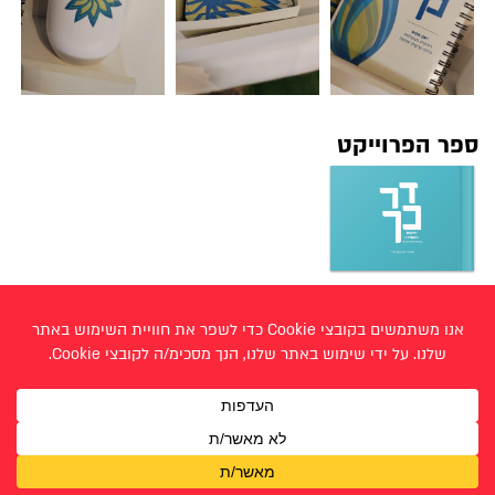
ספר הפרוייקט
< עתרת מארנץ
שחר פייל >
עבודות תקשורת חזותית - / בוגרים תשפ״ו 2026