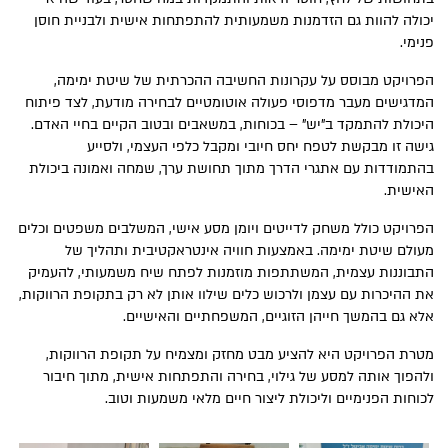
יכולה להוות גם הזדמנות משמעותית להתפתחות אישית ולבניית חוסן
פנימי.
הפרויקט מבוסס על עקרונות החשיבה ההכרתית של שיטת ימימה,
המדגישים מעבר מדפוסי פעולה אוטומטיים לבחירה מודעת, לצד פיתוח
היכולת להתמקד ב"יש" – בכוחות, במשאבים ובטוב הקיים בחיי האדם.
גישה זו מבקשת לטפח יחס חיובי ומקבל כלפי העצמי, ולסייע
בהתמודדות עם אתגרי הדרך מתוך תחושת ערך, שמחה ואמונה ביכולת
האישית.
הפרויקט כולל משחק לדייטים ויומן מסע אישי, המשלבים משפטים וכלים
מעולם שיטת ימימה. באמצעות חוויה אינטראקטיבית ותהליך של
התבוננות עצמית, המשתתפות מוזמנות לפתח שיח משמעותי, להעמיק
את ההיכרות עם עצמן ולרכוש כלים שילוו אותן לא רק בתקופת הרווקות,
אלא גם בהמשך חייהן הזוגיים, המשפחתיים והאישיים.
מטרת הפרויקט היא להציע מבט מחזק ומצמיח על תקופת הרווקות,
ולהפוך אותה למסע של גילוי, בחירה והתפתחות אישית, מתוך חיבור
לכוחות הפנימיים וליכולת ליצור חיים מלאי משמעות וטוב.