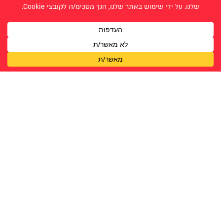
< מיכל זהר הורוביץ
רות אמסלם לוי >
עבודות תקשורת חזותית - תשפ״ה 2025
אוראל קלבו
רות אמסלם לוי
אילה חרלפ
רעות שנפס
אליהו מנחם לרנר
שוהם הרטמן (מרום)
אמונה צפתי
שיראל ספיר
אסתי רוט
שירה ברנר
בתיה ב"ק
שרון עזרא