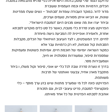
פרויקט הגמר שלי עוסק בזהות הישראלית כפי שהיא מתבטאת במטבח:
הכלים, הדמויות והח וכמה העממית שעוברת
מדור לדור. במוקד העבודה עומדות 'סבתות' – נשים שעלו ממדינות
שונות, או הביאו איתן מסורות, טעמים וערכים,
וביחד יצרו את מה שאנו מכנים היום 'המטבח הישראלי'.
הפרויקט מציג סדרת כלי מטבח, כאשר כל סט כלים מוקדש לסבתא
אחרת, ולאמירה אופיינית לה המביעה גישה מיוחדת
לחיים. דרך המשפטים, ו לצד העיצוב הוויזואלי של הכלים, מקבלות
הסבתות קול ונוכחות, לא רק כדמויות עבר אלא
כמקור השראה יומיומי של חוכמת חיים. אמיתות פשוטות ומעמיקות
שמספרות סיפור, שמעוררות נוסטלגיה או חיוך,
ושמעבירות מסר.
בדרך זו נוצרת סדרה שבה לכל כלי יש אופי, סיפור וקול משלו, ו ביחד
מתקבל מארג אחיד, צבעוני ואותנטי של תרבות
משותפת.
הפרויקט פונה לכל מי שמעריך מתנות שיש בהן ערך מוסף – כלי
פונקציונלי למטבח, פריט עיצובי לבית, וגם תזכורת
אוהבת לסבתא הפרטית של כל אחד מאיתנו.