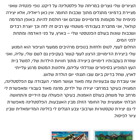
הציורים שלי נוצרים במריחה של פלסטלינה על דיקט. נופי פנטזיה שאני
מציירת בדמיוני מתגלים מתוך שכבות החומר. אין כאן ריאליה, אלא יצירה
פנימית של מקומות מדומיינים שבהם אני חולמת להיות. באופן המדמה
קולאז', אני מחברת בעבודתי משטחי עץ רבים זה לזה וכך יוצרת רבדים
ושכבות שונות בעולם הפנטסטי שלי – בארץ, על פני האדמה ומתחת
לפני המים.
החלום לעוף, לטוס ולחזות בנופים מרהיבים ממעוף הציפור הוא המנוע
שלי ביצירת הדימויים; הרצון לעוף קשור בעקיפין גם לשם שלי, עליה, ואני
שוזרת בעקבותיו דימויים ביצירה מתוך חוויות הילדות שלי, למשל בית
העץ המופיע בסיפורים שגדלתי עליהם, וחלונות המטוס מרגע עלייתי
לארץ, שחל בדיוק ביום שבו חגגתי יום הולדת שלוש.
אני עובדת עם צבעוניות עזה מאוד ועושר חומרי. העבודה עם הפלסטלינה,
המצויה בעיקר במרחבי יצירה של ילדים, מהנה מאוד בעבורי ומאפשרת לי
מרחב של משחק בעולם האמנות. בעיקר הפעולה עם הידיים והתחושה
הבלתי אמצעית של החומר הזולג מבין האצבעות. הפלסטלינה מאפשרת
לי גם יצירת טקסטורות וערבובי צבע הנגלים לי בזליגה המדיומאלית שבין
ציור לפיסול.