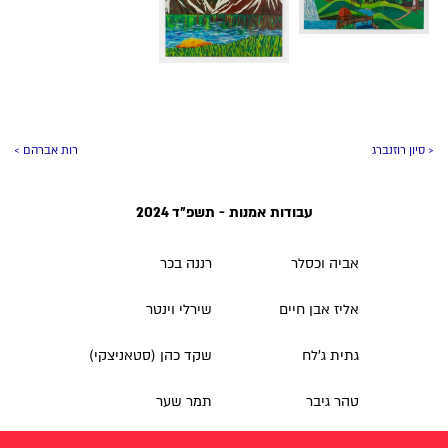
< סיון רוזנברג
רות אברהם >
עבודות אמנות - תשפ״ד 2024
אביה וכסלר
רננה בכר
אליז אבן חיים
שירלי וינטר
גתית ג'לח
שקד כהן (סטאניצקי)
טהר גיבר
תמר שער
טל בן דור