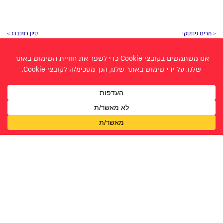
< מרים גיננסקי
סיון רוזנברג >
עבודות אמנות - תשפ״ד 2024
אביה וכסלר
רננה בכר
אליז אבן חיים
שירלי וינטר
גתית ג'לח
שקד כהן (סטאניצקי)
טהר גיבר
תמר שער
טל בן דור
טליה הראל