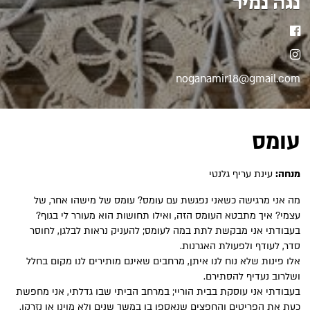
נגה נמיר
פייסבוק
אינסטגרם
noganamir18@gmail.com
עומס
מנחה:
עינת עריף גלנטי
מה אני מרגישה כשאני נפגשת עם עומס? עומס של מישהו אחר, של
עצמי? איך מתבטא העומס הזה, ואילו תחושות הוא מעורר לי בגוף?
בעבודתי אני מבקשת לתת במה לעומס; להעניק נראות לבלגן, לחוסר
סדר, לעודף ולפעולת האגרנות.
אלו פינות שלא נוח לנו איתן, מרחבים שאינם מותירים לנו מקום בחלל
ושלרוב נעדיף להסתירם.
בעבודתי אני עוסקת בבית הוריי; במרחב הביתי שבו גדלתי, אני מחפשת
כעת את הפריטים והחפצים שנאספו בו במשך שנים ולא מוינו או נזרקו.