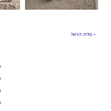
< טליה הראל
א
א
ג
ט