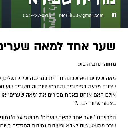
פייסבוק
054-222-8915
Morili100@gmail.com
שער אחד למאה שערים
מנחה:
נחמיה בועז
מאה שערים היא שכונה חרדית במרכזה של ירושלים, 
שכונה מלאה בסיפורים והתרחשויות והיסטוריה שעוטפת
אולם האם אנחנו באמת מכירים את "מאה שערים" או ש
בצבעי שחור לבן…?
הפרויקט "שער אחד למאה שערים" מבוסס על ה"נתונים ה
שכר ממוצע, גיוס לצבא ופעילות גמילות החסדים בשכו