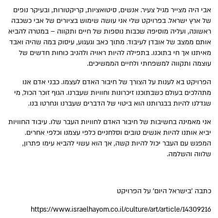
אבי היה מצייר מגיל צעיר. אנשים, סיטואציות, קריקטורות, ובעיקר נופים
של ארץ ישראל. בפרויקט שלי אני עושה שימוש בציורים של אבי כשכבה
ראשונה, ועליה מוסיפה שכבות נוספות של חיים ותקווה – במטרה להביא
אותם ממצב של אובדן לעיבוד. מתוך כאב וגעגוע, עיסוק במה שהיה ואבד
מאיתנו אך חי בתוכנו. בתפילה להיות ראויה ולהניב כוחות חדשים של
עוצמה ותקווה למשפחתי ולחיים הממשיכים.
הפרויקט בא לענות על הצורך של חיבור האדם לעצמו. כבני אדם אנו
מתהלכים בעולם כשבתוכנו זיכרונות וחוויות שעברנו. הגוף זוכר הכול, מי
שגדלנו להיות בבגרותנו הוא ביטוי של הדברים שעברנו ונחרטו בנו.
אני מאמינה בחשיבות של חיבור האדם לחוויות העבר שלו. עיבוד החוויות
יביא אותנו להיות אנשים טובים וסלחניים כלפי עצמנו וכלפי אחרים.
המפגש עם העבר יכול להיות קשה, אך הוא עשוי להביא עימו פתרון,
שלווה והשלמה.
כתבה 'בישראל היום' על הפרויקט
https://www.israelhayom.co.il/culture/art/article/14309216