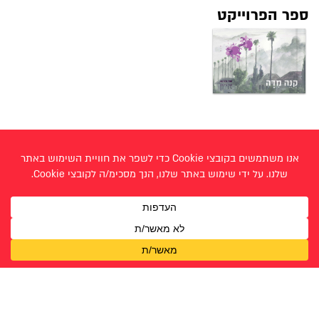
ספר הפרוייקט
< הלל גליקשטיין
נועה יחזקאלי >
עבודות תקשורת חזותית - תשפ"ג 2023
אביה בוזגלו
רעיה שפורקר
אושרית יחזקאל
שיריה לוי
אחינועם הר כוכב