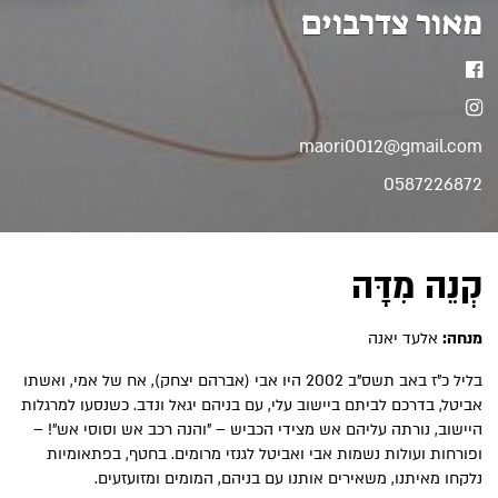
מאור צדרבוים
פייסבוק
אינסטגרם
maori0012@gmail.com
0587226872
קְנֵה מִדָּה
מנחה:
אלעד יאנה
בליל כ"ז באב תשס"ב 2002 היו אבי (אברהם יצחק), אח של אמי, ואשתו
אביטל, בדרכם לביתם ביישוב עלי, עם בניהם יגאל ונדב. כשנסעו למרגלות
היישוב, נורתה עליהם אש מצידי הכביש – "והנה רכב אש וסוסי אש"! –
ופורחות ועולות נשמות אבי ואביטל לגנזי מרומים. בחטף, בפתאומיות
נלקחו מאיתנו, משאירים אותנו עם בניהם, המומים ומזועזעים.