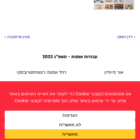
< ירדן דמסקי
מעיין אדלסבורג >
עבודות אמנות - תשפ"ג 2023
אור פייגלין
רחל אמונה רוטמיסטרובסקי
אורה שמעון
רעיה גול
אליאור שקורי
תהל הודיה ינאי
אליה חנוכה
תפארת דומן
גילי זימר