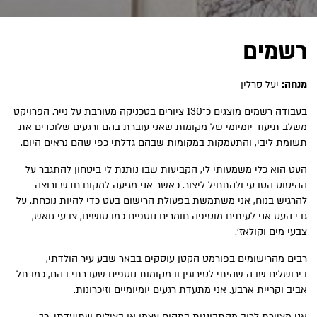
רשמים
מנחה:
יעל סרלין
בעבודה רשמים מוצגים כ־130 ציורים בטכניקה מעורבת על נייר. הפרויקט
משלב תיעוד יומיומי של מקומות שאני עוברת בהם ורגעים שלוכדים את
תשומת ליבי, והתעמקות במקומות שבהם גדלתי כפי שהם נראים היום.
העט הוא כלי משמעותי לי, הקביעות שבו נותנת לי ביטחון להתגבר על
ההיסוס הטבעי ולהתחיל ליצור. כאשר אני מגיעה למקום חדש ורוצה
להרגיש בנוח, אני משתמשת בפעולת הרישום בעט כדי להיות נוכחת. על
גבי העט אני לעיתים מוסיפה חומרים נוספים כמו טושים, צבעי גואש,
צבעי מים וקולאז'.
רבים מהרישומים בפורמט הקטן עוסקים בבאר שבע עיר הולדתי,
בירושלים שבה שהיתי לסירוגין ובמקומות נוספים שעברתי בהם, כמו תל
אביב וקריית ארבע. אני מתעדת רגעים יומיומיים וזיכרונות.
אני מציירת לרוב מהתבוננות במקום עצמו או בצילום שתיעדתי, כך