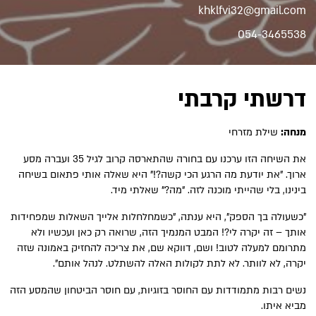
khklfvi32@gmail.com
054-3465538
דרשתי קרבתי
מנחה:
שילת מזרחי
את השיחה הזו ערכנו עם בחורה שהתארסה קרוב לגיל 35 ועברה מסע
ארוך. "את יודעת מה הרגע הכי קשה?!" היא שאלה אותי פתאום בשיחה
בינינו, בלי שהייתי מוכנה לזה. "מה?" שאלתי מיד.
"כשעולה בך הספק", היא ענתה, "כשמחלחלות אלייך השאלות שמפחידות
אותך – זה יקרה לי?! המבט המנמיך הזה, שרואה רק כאן ועכשיו ולא
מתרומם למעלה לטוב! ושם, דווקא שם, את צריכה להחזיק באמונה שזה
יקרה, לא לוותר. לא לתת לקולות האלה להשתלט. לנהל אותם".
נשים רבות מתמודדות עם החוסר בזוגיות, עם חוסר הביטחון שהמסע הזה
מביא איתו.