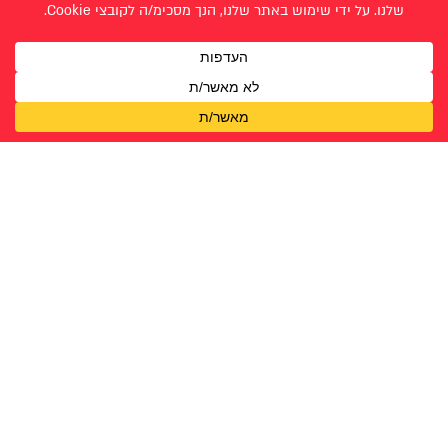
איילה אבגי
תהילה שרון מנשה
אפרת אמדדי
תחיה חגיאל
בת שבע פיטוסי
תמה צופיה אריה
זיו נחום
תמימה סבירסקי
חן חזון אבירם
יפעת נחום
לילך פרץ
נגה רוזנפלד
נעה קופרמן
נעם ריש