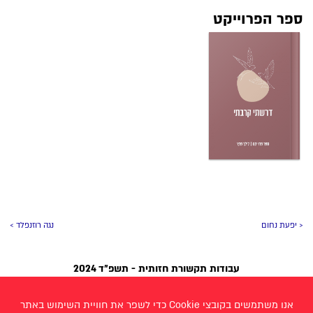
ספר הפרוייקט
< יפעת נחום
נגה רוזנפלד >
עבודות תקשורת חזותית - תשפ״ד 2024
אחינועם שאול
שרה בן הראש