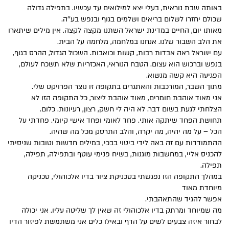
באותה שבת נוראית, בעלי יצא למילואים עד עכשיו. בתפילה גדולה
שכולם יחזרו לשלום בריאים ושלמים בגוף ובנפש בע׳׳ה.
מאותו יום, החיים במדינת ישראל השתנו מקצה לקצה. אין מילים שיתארו
את הלב השבור שלנו. אנחנו במלחמה, מלחמה על הבית.
עם ישראל ראה אבדות רבות, קשות וכואבות. השכול הגדול, ההרס בגוף,
בנפש וברכוש הוא עצום. הטבח הנוראי, האכזריות שלא תשכח לעולם,
הפגיעה היא קשה מנשוא.
מתוך השבר, המורכבות והאתגרים בתקופה זו נוצר הפרויקט שלי.
אני מאוד אוהבת חומרים, מאוד אוהבת ליצור, כל התקופה הזו לא
הצלחתי לגעת בשום דבר. לא היה לי חשק, רצון, רעיונות. כלום.
תחושת הפחד שיתקה אותי. פחד לאומי ופחד אישי קיומי. פחדתי על
הכל – על מה יהיה, מה יקרה, והלב התרסק מכל מה שהיה.
ההתמודדות עם זה באה לידי ביטוי בבכי, במילים חדשות וטובות שניסיתי
להכניס אליי, במחשבות מוגנות, בשיח פנימי עוטף ובתפילה, תפילה,
תפילה.
במהלך התקופה הזו נפגשתי בטכניקת ציור בדיו אלכוהולי, טכניקה
מיוחדת מאוד
אפשר להגיד שהתאהבתי.
מה שמיוחד ומרתק בדיו אלכוהולי זה שאין לך שליטה עליו. אני יכולה
לבחור איזה צבעים לשים על הדף ובאילו כלים אני משתמשת לפיזור הדיו