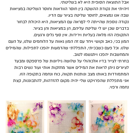
אבל התוצאה הסופית היא לא בשליטתי.
זיהיתי את נקודת ההשקה בין חוסר הוודאות וחוסר השליטה במציאות
שבה אנו נמצאים, לחוסר שליטה בציור עם הדיו.
נקודה נוספת שהייתה לי למַראה עם המציאות, היא היכולת לבחור
בדברים שכן יש לי שליטה עליהם, הן במציאות והן בציור.
התקופה הזו מלאה בעליות וירידות. אין סוף גלים ורגעים.
המון בכי, כאב וקושי ויחד עם זה המון גאווה על הלוחמים שלנו, על העם
שלנו. וכל פעם כשבכיתי, התפללתי שהדמעות יהפכו לתפילות. שהמילים
והמחשבות יהפכו ויתגשמו לטוב.
בחרתי לצייר בדיו אלכוהולי על שלושה גיליונות של פרספקס ומבעד
לציורים ניתן לראות את המילים אשר מחזקות אותי ועוד נשים רבות
המתמודדות באותו מצב ונותנות תקווה, כוח ונחמה בתקופה הזו.
אני מתפללת שהפרויקט שלי יהיה מקום להזדהות, להתבוננות, קצת
נחמה ורפוי.