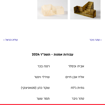
< טהר גיבר
טליה הראל >
עבודות אמנות - תשפ״ד 2024
אביה וכסלר
רננה בכר
אליז אבן חיים
שירלי וינטר
גתית ג'לח
שקד כהן (סטאניצקי)
טהר גיבר
תמר שער