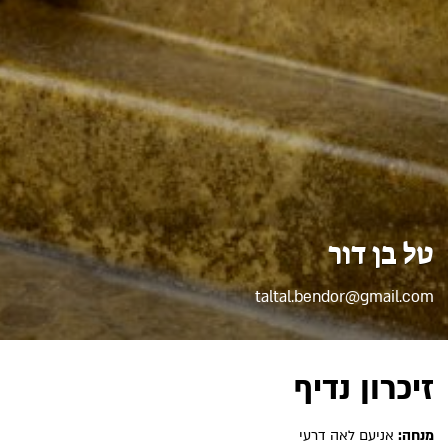
טל בן דור
taltal.bendor@gmail.com
זיכרון נדיף
מנחה:
אניעם לאה דרעי