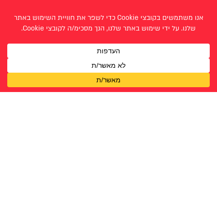
טל בן דור
טליה הראל
מעיין נוריאל
מרים גיננסקי
נגה נמיר
סיון רוזנברג
עליה גולדברג
רות אברהם
רות קדם
רותם בן יוסף