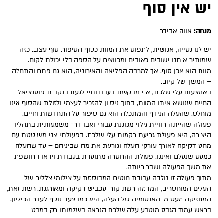
יש אין סוף
מנחה:
אווה אבידר
יש לנו נטייה, אנושית, לתפוס את המוות כסוף הסיפור. סוף עצוב. כזה
שמותיר אותנו ישובים כאובים ומכווצים על הספה בלי יכולת לקום.
מוות הוא אכן סוף. אך למרבה הפליאה והאירוניה, הוא גם פתח והתחלה
– המשך של קיום.
באמצעות עלי שלכת, אני מבקשת בעבודותיי לגעת בנקודת פוטנציאל
החיים שנושא איתו המוות, בתוך ניסיון להזכיר לעצמי ולזולת שהסוף אינו
מוחלט. שהעלה הנידף והמתכלה הוא גם סיפור על התחדשות וחיים.
פעולה שהייתה חוויית גילוי מכוננת עבורי ואבן דרך משמעותית בתהליך
היצירה, היא פעולת גריעת רקמות עלי שלכת. בפעולתי אני משוטטת עם
מחט דקיקה לאורך עורקי העלה וגורעת את מה שביניהם – עד שהעלה
כמעט שנעלם ואיננו. פעולת ההחסרה מתועדת בעבודת וידאו החושפת
את משך הפעולה ושבריריותה.
מתוך פעולה זו נולדה עבודת חוטים המבוססת על צילומי צללים של
העלים המוחסרים, המדמה רשת קורי עכביש דקיקה ומאורגנת. רשת זאת,
המחזיקה מעט מן האנטומיה של העלה, היא כמו צעד נוסף לעבר הכיליון.
בראש עמוד הגבס מוטבע עלה שלכת הנראה בשלמותו רק במבט