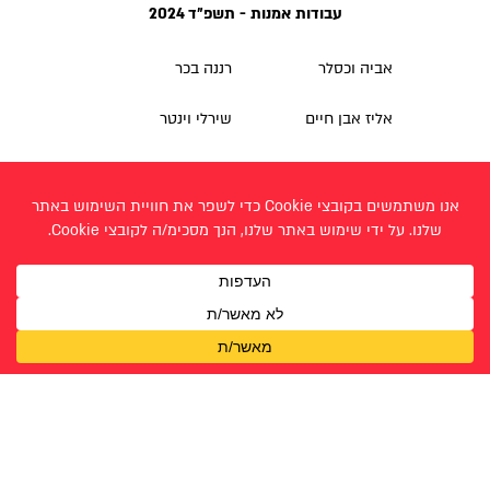
עבודות אמנות - תשפ״ד 2024
אביה וכסלר
רננה בכר
אליז אבן חיים
שירלי וינטר
גתית ג'לח
שקד כהן (סטאניצקי)
טהר גיבר
תמר שער
טל בן דור
טליה הראל
מעיין נוריאל
מרים גיננסקי
נגה נמיר