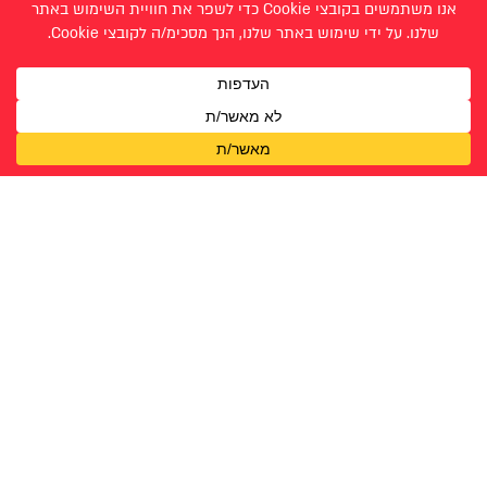
ספר הפרוייקט
< הלל שרעבי
חרות יגר >
עבודות תקשורת חזותית - תשפ״ב 2022