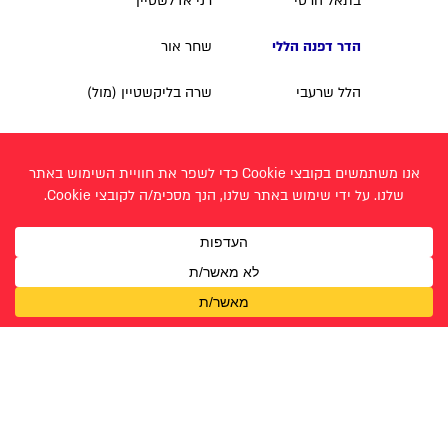
בתאל הרטי
רני אדלשטיין
הדר דפנה הללי
שחר אור
הלל שרעבי
שרה בליקשטיין (מול)
חנה ליינס
תהילה טוויטו
חרות יגר
כרמל חמו
לאה עשור
מוריה קמפניינו
מיכל דבורה אברסין
נגה באומס