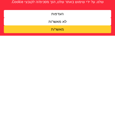
אוריה לוי
תהילה און
אליענה כהן
אנה מורוביץ- סנדרס
הדסה מאשקאוויץ
הלל בן-שחר
הלל שיטרית
יהודית אשכנזי
לנה חומרי
סימונה גאמר
עתרת מארנץ