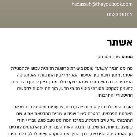
hadassah@theyoubook.com
0533010112
אשתר
מנחה:
שחר ויטונסקי
פרויקט הגמר "
אשתר”
עוסק ביצירת פרשנות חזותית עכשווית למגילת
אסתר, מתוך חיבור בין הסיפור המקראי לבין התרבות והאסתטיקה
הפרסית שבה הוא מתרחש. הפרויקט נולד מתוך רצון לבחון כיצד ניתן
להעניק לטקסט מסורתי ביטוי חזותי חדש, תוך התייחסות להקשרו
ההיסטורי והתרבותי.
העבודה משלבת בין טיפוגרפיה עברית, צבעוניות ומוטיבים בהשראת
האמנות הפרסית, במטרה ליצור שפה עיצובית המבטאת את עושרו
התרבותי של עולם המגילה. במרכז הפרויקט ניצב פונט עברי ייחודי
שעוצב במיוחד, המשלב בין מבנה האות העברית לבין אלמנטים צורניים
מן האסתטיקה הפרסית, ובכך הופך את הטקסט עצמו לחלק בלתי נפרד