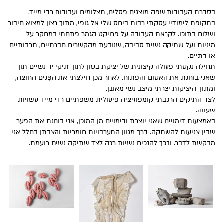
בסדרת העבודות שפה מוצגים פסלים, תצלומים ועבודות רדי מייד.
בתקופת לימודיי עסקתי רבות ביחס שלי אל גופי, מתוך רצון למצוא חיבור
ושלום בתוכו. לקראת העבודה על פרויקט הגמר פתחתי במחקר על
מיניות ועל שתיקה נשית סביבה, שנובעת מהקשרים חברתיים, תרבותיים
או דתיים.
תחילה נקטתי פעולה קיצונית של יציקת בטון לתוך תיקי יד נשיים תוך
שאני בוחנת את האטום והפתוח. לאחר מכן חילצתי את הפְּנים החוצה,
ומתוך היציקות יצרתי מיצב נשי מאובן.
לצד התיקים הרכבתי קומפוזיציה פיסולית משפתיים רדי מייד עשויות
שעווה.
באמצעות דימויים שאני יוצרת ודימויים מן המוכן, אני בוחנת את הפער
שבין צניעות להשתקה. דרך מגוון התערבויות חומריות והצבתן בחלל אני
מבקשת לדבר. ובכך להנכיח נשיות רכה לצד שתיקה נשית רועמת.