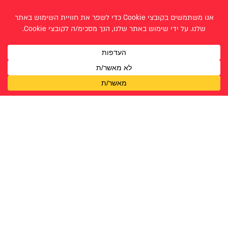
גילי זימר
גל ונונו
חן אטיאס
חנה ולנר
יעל אסולין
ירדן דמסקי
לירון בר יוסף
מעיין אדלסבורג
עדינה בויאנובסקי
רויה מרים קוממי