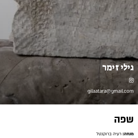
גילי זימר
אינסטגרם
gilaatara@gmail.com
שפה
מנחה:
רעיה ברוקנטל