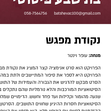
058-7564756
batshevac100@gmail.com
נקודת מפגש
מנחה:
עופר וינטר
הפרויקט הוא סרט אנימציה קצר המציג את נקודת מבט
הפרויקט היא לספר את סיפור המתיישבים ולתת במה ל
הסרט מבקש להדגיש את הגבורה והעמידות של התושבי
הסיטואציות המורכבות והלא נורמליות שהם נתקלים בהן
שנעה מהומור וקלילות ועד פחד וחשש. הדימויים שמלוו
הסיטואציות חסרות ההיגיון שחווים התושבים. הסרטו