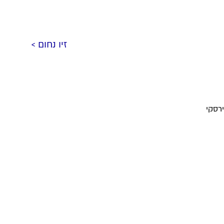
זיו נחום >
רסקי