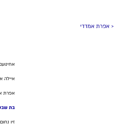
< אפרת אמדדי
אחינועם
איילה אב
אפרת א
בת שבע 
זיו נחום