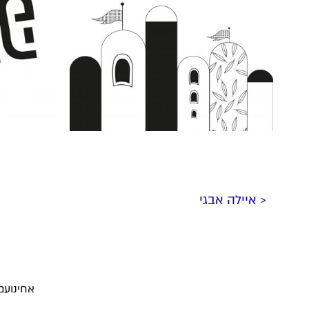
< איילה אבגי
אחינועם