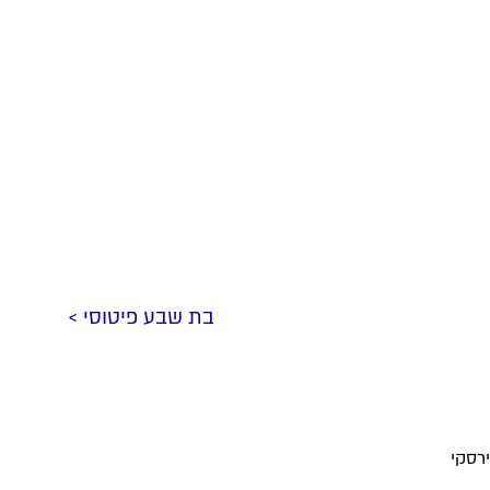
בת שבע פיטוסי >
רסקי