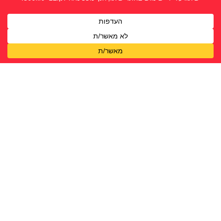
חן אטיאס
חנה ולנר
יעל אסולין
ירדן דמסקי
לירון בר יוסף
מעיין אדלסבורג
עדינה בויאנובסקי
רויה מרים קוממי