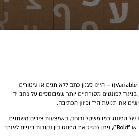
פונט תזמורת הוא פונט עברי סנס־סריפי פרמטרי Variable Font() – היינו סגנון כתב ללא תגים או עיטורים
 בניגוד לפונטים מסורתיים יותר שמבוססים על כתב יד
שים את תנועת היד וכיוון הכתיבה.
של הפונט, כמו משקל ורוחב, באמצעות צירים משתנים.
במקום לבחור גרסאות קבועות מראש (כמו "Regular" או "Bold"), ניתן להזיז את הפונט בין נקודות ביניים לאורך