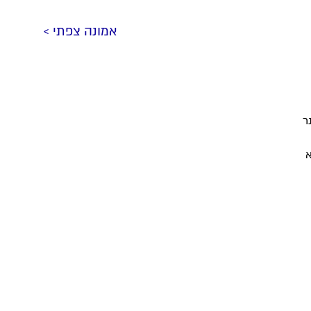
אמונה צפתי >
ר
א