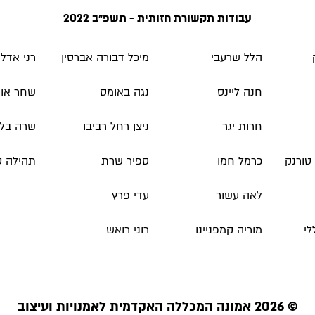
עבודות תקשורת חזותית - תשפ״ב 2022
הלל שרעבי
מיכל דבורה אברסין
רני אדלש
חנה ליינס
נגה באומס
שחר אור
חרות יגר
ניצן רחל רביבו
שרה בליק
טורנק
כרמל חמו
ספיר שרת
תהילה טו
לאה עשור
עדי פרץ
לי
מוריה קמפניינו
רוני רואש
© 2026 אמונה המכללה האקדמית לאמנויות ועיצוב