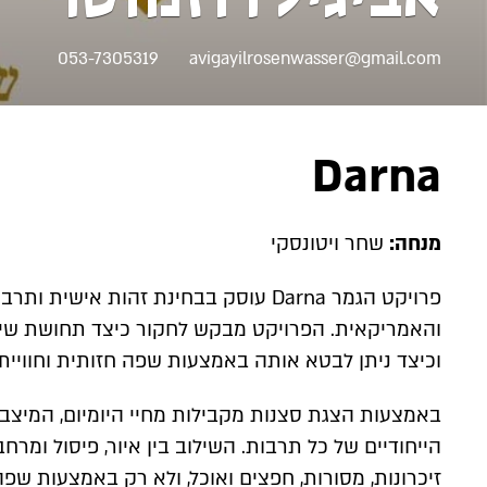
053-7305319
avigayilrosenwasser@gmail.com
Darna
מנחה:
שחר ויטונסקי
פרויקט הגמר Darna עוסק בבחינת זהות א
והאמריקאית. הפרויקט מבקש לחקור כיצד תחושת שיי
וכיצד ניתן לבטא אותה באמצעות שפה חזותית וחווייתי
באמצעות הצגת סצנות מקבילות מחיי היומיום, המיצב 
הייחודיים של כל תרבות. השילוב בין איור, פיסול ומ
זיכרונות, מסורות, חפצים ואוכל, ולא רק באמצעות שפה