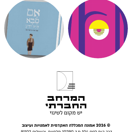
© 2026 אמונה המכללה האקדמית לאמנויות ועיצוב
דרך בית לחם 104 ת.ד 10290 תלפיות, ירושלים 91102.