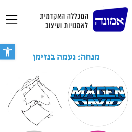
תפרי
פתח סרגל 
מנחה: נעמה בנזימן