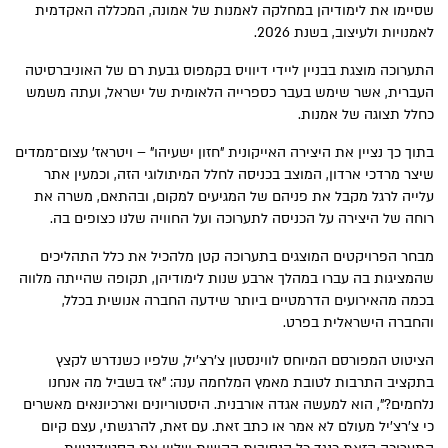
שסיימו את לימודיהן במחלקה לאמנות של אמונה, המכללה האקדמית
לאמנויות ולעיצוב, בשנת 2026.
התערוכה מוצגת בבניין ליידי דיוויס בקמפוס גבעת רם של האוניברסיטה
העברית, אשר שימש בעבר כספרייה הלאומית של ישראל, ועתה משמש
כחלל תצוגה של אמנות.
בתוך כך נציין את היצירה האייקונית "חזון ישעיהו" – ויטראז' עצום־ממדים
שיצר מרדכי ארדון, המוצב בכניסה לחלל המיתולוגי הזה, וכמעין אתר
עלייה לרגל מקבל את פניהם של המגיעים למקום, ובהתאם, משרה את
רוחה של היצירה על הכניסה לתערוכה ועל החוויה שלנו כצופים בה.
מבחר הפרויקטים המוצגים בתערוכה קטן מלהכיל את כלל התהליכים
שהמציגות בה עברו במהלך ארבע שנות לימודיהן, תקופה שהייתה מלווה
בכמה מהאירועים הדרמטיים ביותר שידעה החברה אנושית בכלל,
והחברה הישראלית בפרט.
הציטוט המפורסם המיוחס לווינסטון צ'רצ'יל, שלפיו כשנדרש לקצץ
בתקציב התרבות לטובת מאמץ המלחמה ענה: "אז בשביל מה אנחנו
נלחמים?", הוא למעשה אגדה אורבנית. היסטוריונים וארכיונאים מאשרים
כי צ'רצ'יל מעולם לא אמר או כתב זאת. עם זאת, להרגשתי, עצם קיום