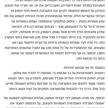
התערוכה הזאת כנגד כל הנסיבות הקשות שליוו את הסטודנטיות
המציגות במהלך שנות לימודיהן, טוען בדיוק את זה. אני מוריד את הכובע
בפניהן על האומץ והתעוזה לקיים את התערוכה הזאת חרף הנסיבות
הבלתי אפשריות הללו, ומייחל שבמחוזותינו תהיה היכולת לשמוע את מה
שהן אומרות בקולן – עיסוק קולקטיבי אינטנסיבי ועמוק בשאלות על
אודות "בית" על כל המשתמע מכך – הבתים שבהם הן גדלו, היציאה
שלהן מהבתים הללו לחיים משל עצמן, נישואין, בניית משפחה, ילודה,
הורות והתפקיד (בין היתר המגדרי) שכל אחת מהן מאיישת בתוך המערך
הזה. כל אלה לצד שאלות קיומיות גדולות על הבית הלאומי שבו אנו
נמצאים, ועל ההתמודדות של כל אחת מהן עם הסבל שהשנים האחרונות
הסבו. לבסוף, הן אף מגדילות לשאול על האפשרות לשמור על אמונה
בתוך כל הכאוס הזה.
במעמד זה אני מבקש להודות.
ראשית, לסטודנטיות על כך שבטחו בי, ואפשרו לי להכיר את עולמן.
שנית, לאחת והיחידה יהודית-אובדל־מנגיסטו, ולאהרון צבי ויתר הצוות
הטכני שעזר להקים את התערוכה, על כך שנרתמו במלוא העוצמה וסייעו
בכל שלב בדרך כדי להבטיח שהתערוכה תתקיים על הצד הטוב ביותר.
לבסוף, אני מודה מעומק ליבי לעדנה אוחנה, מנהלת המחלקה לאמנות של
'אמונה' המכללה האקדמית לאמנויות ולעיצוב, על ההזמנה לאצור את