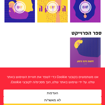
ספר הפרוייקט
< רחל קסא
שרון שטיינברג >
עבודות תקשורת חזותית - תשפ״א 2021