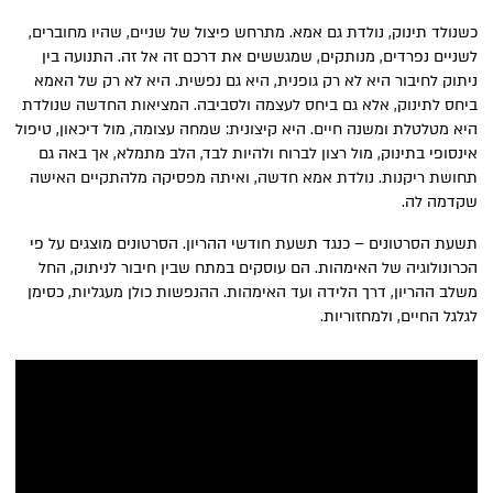
כשנולד תינוק, נולדת גם אמא. מתרחש פיצול של שניים, שהיו מחוברים,
לשניים נפרדים, מנותקים, שמגששים את דרכם זה אל זה. התנועה בין
ניתוק לחיבור היא לא רק גופנית, היא גם נפשית. היא לא רק של האמא
ביחס לתינוק, אלא גם ביחס לעצמה ולסביבה. המציאות החדשה שנולדת
היא מטלטלת ומשנה חיים. היא קיצונית: שמחה עצומה, מול דיכאון, טיפול
אינסופי בתינוק, מול רצון לברוח ולהיות לבד, הלב מתמלא, אך באה גם
תחושת ריקנות. נולדת אמא חדשה, ואיתה מפסיקה מלהתקיים האישה
שקדמה לה.
תשעת הסרטונים – כנגד תשעת חודשי ההריון. הסרטונים מוצגים על פי
הכרונולוגיה של האימהות. הם עוסקים במתח שבין חיבור לניתוק, החל
משלב ההריון, דרך הלידה ועד האימהות. ההנפשות כולן מעגליות, כסימן
לגלגל החיים, ולמחזוריות.