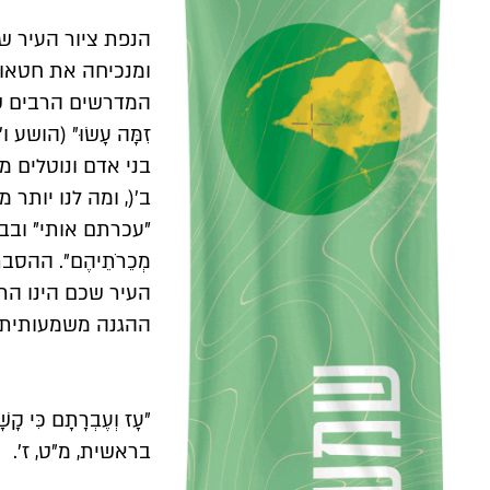
בראשית, מ״ט, ז׳.