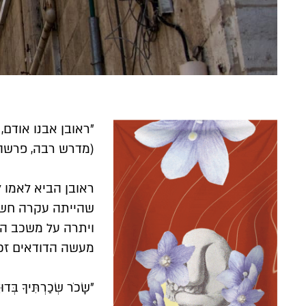
״שָׂכֹר שְׂכַרְתִּיךָ בְּד
