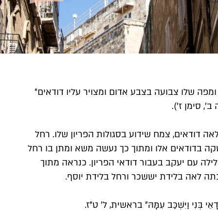
״ראובן אבנו אודם, ומפה שלו צבועה בצבע אדום ומצויר עליו דודאים״ 
ראובן הביא לאמו לאה דודאים, צמח שידוע בסגולות הפריון שלו. רחל 
שהייתה עקרה חשקה בדודאים אלו ומתוך כך נעשה משא ומתן בו רחל 
ויתרה על משכב הלילה עם יעקב בעבור דודאי הפריון. כנראה מתוך 
וּדָאֵי בְּנִי וַיִּשְׁכַּב עִמָּהּ״ בראשית, ל׳ ט״ז.