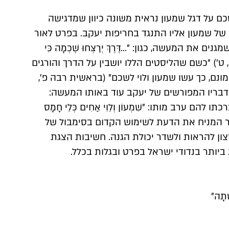
הנפת ציור העיר שכם על דגל שמעון נראית משונה כיוון שמדגישה 
ומנכיחה את חטאו של שמעון אליו התנגד בחריפות יעקב. בפרט לאור 
המדרשים הרבים שמגנים את המעשה, כגון: ״...דֶּרֶךְ יְרַצְּחוּ שֶׁכְמָה כִּי 
זִמָּה עָשׂוּ״ (הושע ו׳, ט׳) ״כשם שהליסטים הללו יושבין על הדרך והורגים 
בני אדם ונוטלים ממונם, כך עשו שמעון ולוי לשכם" (בראשית רבה פ׳, 
ב׳(, ומה לנו יותר מדבריו המפורשים של יעקב עוד באותו המעשה: 
"עכרתם אותי" ובברכתו להם ערב מותו: ״שִׁמְעוֹן וְלֵוִי אַחִים כְּלֵי חָמָס 
מְכֵרֹתֵיהֶם״. ההסבר המניח את הדעת לשימוש הקדום בסימבול של 
העיר שכם הינו הרצון להראות ולשדר יכולת הגנה. חשיבות הצגת 