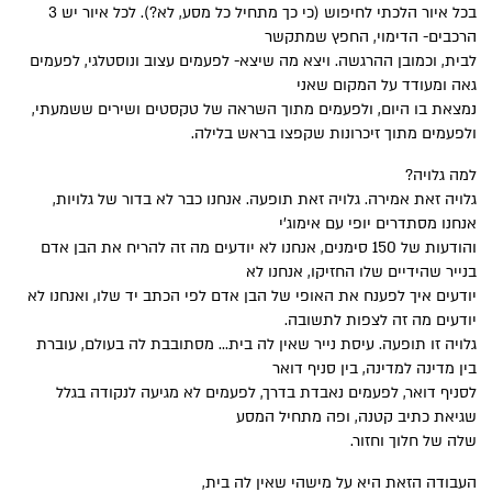
בכל איור הלכתי לחיפוש (כי כך מתחיל כל מסע, לא?). לכל איור יש 3
הרכבים- הדימוי, החפץ שמתקשר
לבית, וכמובן ההרגשה. ויצא מה שיצא- לפעמים עצוב ונוסטלגי, לפעמים
גאה ומעודד על המקום שאני
נמצאת בו היום, ולפעמים מתוך השראה של טקסטים ושירים ששמעתי,
ולפעמים מתוך זיכרונות שקפצו בראש בלילה.
למה גלויה?
גלויה זאת אמירה. גלויה זאת תופעה. אנחנו כבר לא בדור של גלויות,
אנחנו מסתדרים יופי עם אימוג׳י
והודעות של 150 סימנים, אנחנו לא יודעים מה זה להריח את הבן אדם
בנייר שהידיים שלו החזיקו, אנחנו לא
יודעים איך לפענח את האופי של הבן אדם לפי הכתב יד שלו, ואנחנו לא
יודעים מה זה לצפות לתשובה.
גלויה זו תופעה. עיסת נייר שאין לה בית… מסתובבת לה בעולם, עוברת
בין מדינה למדינה, בין סניף דואר
לסניף דואר, לפעמים נאבדת בדרך, לפעמים לא מגיעה לנקודה בגלל
שגיאת כתיב קטנה, ופה מתחיל המסע
שלה של חלוך וחזור.
העבודה הזאת היא על מישהי שאין לה בית,