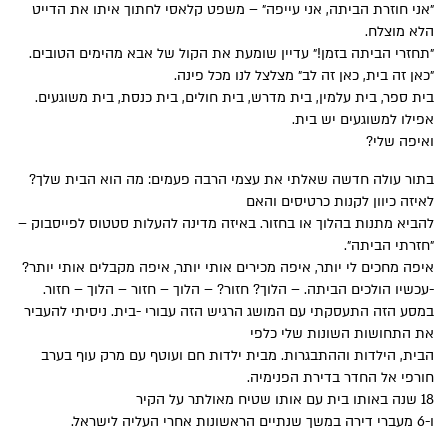
״אני חוזרת הביתה, אני עייפה״ – משפט קלאסי לחתוך איתו את הדייט
הלא מוצלח.
״תחזרי הביתה בזמן!״ עדיין שומעת את הקול של אבא מהימים הטובים.
״כאן זה בית, כאן זה לב״ מצלצל לנו מכל פינה.
בית ספר, בית עלמין, בית מדרש, בית חולים, בית כנסת, בית משוגעים.
אפילו למשוגעים יש בית.
ואיפה שלי?
בתור עולה חדשה שאלתי את עצמי הרבה פעמים: מה הוא הבית שלך?
לאיזה כיוון לקנות כרטיסים והאם
להביא מתנות בהלוך או בחזור. באיזה מדינה להעלות סטטוס לפייסבוק –
״חזרתי הביתה״.
איפה מחכים לי יותר, איפה מכירים אותי יותר, איפה מקבלים אותי יותר?
-עכשיו הולכים הביתה. – הלוך? חזור? – הלוך – חזור – הלוך – חזור.
במסע הזה התעסקתי עם המושג הרגיש הזה עבורי -בית. ניסיתי להעביר
את התחושות השונות שלי כלפי
הבית, הילדות וההתבגרות. מבית ילדות חם ועוטף עם מרק עוף בערב
חורפי אל החדר בדירת הפנימיה.
18 שנה באותו בית עם אותו שטיח מאולתר על הקיר
ו-6 מעברי דירה במשך שנתיים הראשונות אחרי העליה לישראל.